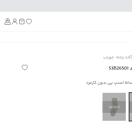
Am
ات زنانه
جوراب
53
ناموجود