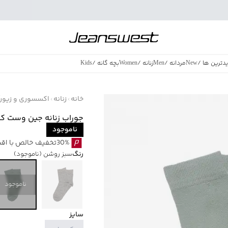
دترین ها
/
New
مردانه
/
Men
زنانه
/
Women
بچه گانه
/
Kids
فروش ویژه
/
azing Sales
خانه
زنانه
اکسسوری و زیورآل
جوراب زنانه جین وست کد B26501
ناموجود
30%تخفیف خالص با اقساط اسنپ پی بدون کارمزد
رنگ
سبز روشن
(ناموجود)
ناموجود
سایز