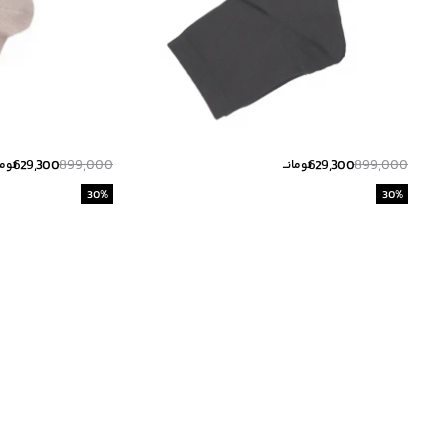
629,300
899,000
629,300
899,000
تومانــ
تومان
30
%
30
%