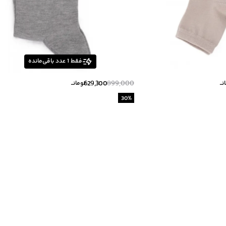
فقط
1
عدد باقی‌مانده
629,300
899,000
ــ
تومانــ
30
%