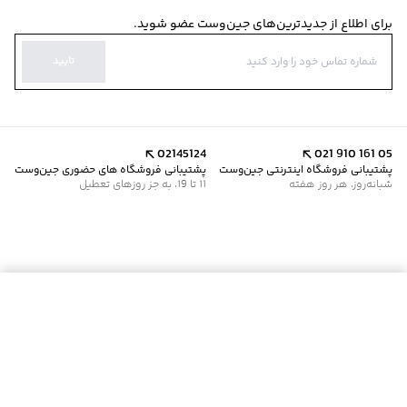
برای اطلاع از جدیدترین‌های جین‌وست عضو شوید.
تایید
02145124
021 910 161 05
پشتیبانی فروشگاه اینترنتی جین‌وست
پشتیبانی فروشگاه های حضوری جین‌وست
شبانه‌روز، هر روز هفته
11 تا 19، به جز روزهای تعطیل
موجود شد خبرم کن