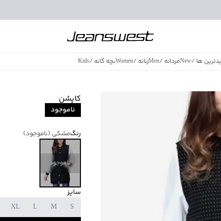
دترین ها
/
New
مردانه
/
Men
زنانه
/
Women
بچه گانه
/
Kids
فروش ویژه
/
azing Sales
کاپشن
ناموجود
رنگ
مشکی
(ناموجود)
ناموجود
سایز
XL
L
M
S