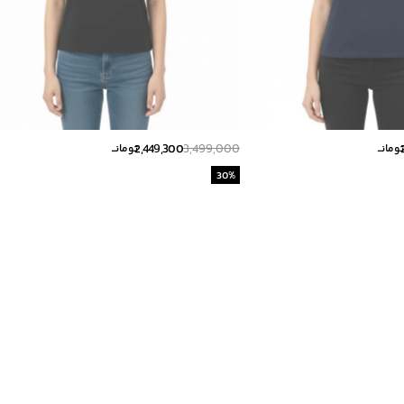
2,449,300
3,499,000
ومانــ
تومانــ
30
%