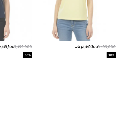
2,449,300
3,499,000
2,449,300
3,499,000
تومانــ
ت
30
%
30
%