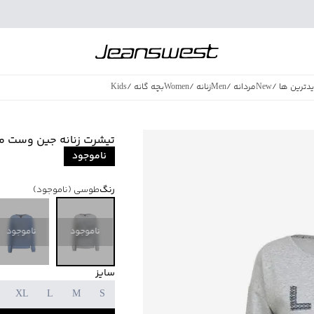
دترین ها
/
New
مردانه
/
Men
زنانه
/
Women
بچه گانه
/
Kids
فروش ویژه
/
azing Sales
تیشرت زنانه جین وست مدل 1010
ناموجود
رنگ
طوسی
(ناموجود)
ناموجود
ناموجود
سایز
XL
L
M
S