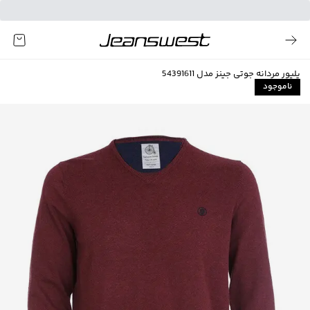
پلیور مردانه جوتی جینز مدل 54391611
ناموجود