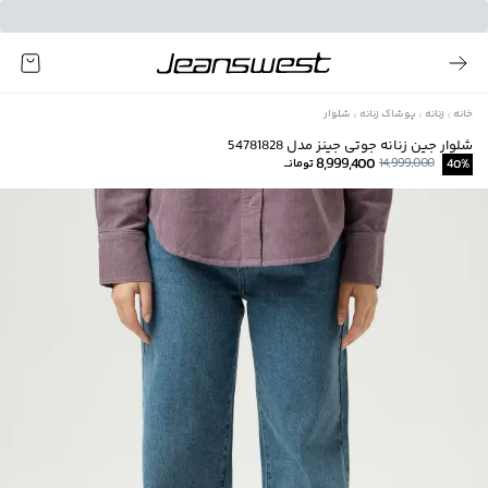
خانه
زنانه
پوشاک زنانه
شلوار
شلوار جین زنانه جوتی جینز مدل 54781828
8,999,400
14,999,000
%
40
تومانــ