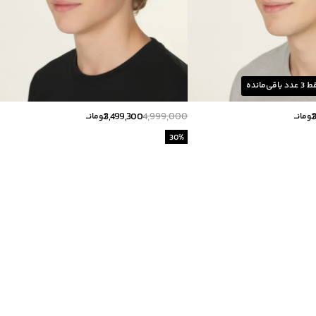
ط
3
عدد باقی‌مانده
3,499,300
4,999,000
تومانــ
تومانــ
30
%