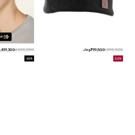
فق
3,499,300
4,999,000
799,600
1,999,000
تومانــ
30
%
60
%