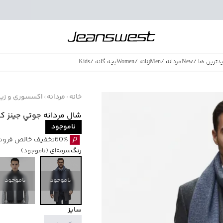
دترین ها
/
New
مردانه
/
Men
زنانه
/
Women
بچه گانه
/
Kids
فروش ویژه
/
azing Sales
خانه
مردانه
اکسسوری و زیور
شال مردانه جوتي جينز كد 958203
ناموجود
60%تخفیف خالص فروش ویژه با اقساط اسنپ پی بدون کارمزد
رنگ
سرمه‌ای
(ناموجود)
ناموجود
ناموجود
سایز