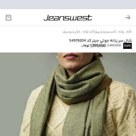
خانه
زنانه
اکسسوری و زیورآلات زنانه
شال و روسری
شال سر زنانه جوتي جينز كد 54978204
1,399,600
3,499,000
%
60
تومانــ