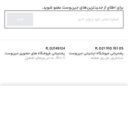
برای اطلاع از جدیدترین‌های جین‌وست عضو شوید.
تایید
02145124
021 910 161 05
پشتیبانی فروشگاه اینترنتی جین‌وست
پشتیبانی فروشگاه های حضوری جین‌وست
شبانه‌روز، هر روز هفته
11 تا 19، به جز روزهای تعطیل
موجود شد خبرم کن