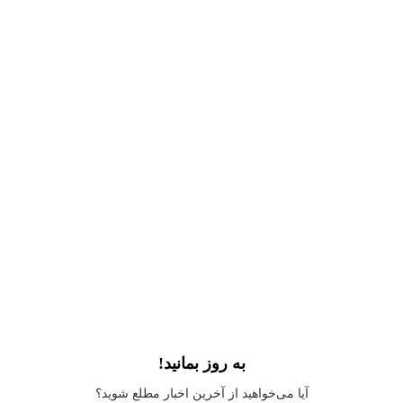
به روز بمانید!
Application error: a
client
-side exception has occurred while loading
آیا می‌خواهید از آخرین اخبار مطلع شوید؟