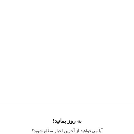
به روز بمانید!
Application error: a
client
-side exception has occurred while loading
آیا می‌خواهید از آخرین اخبار مطلع شوید؟