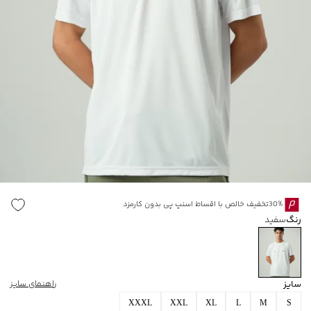
30%تخفیف خالص با اقساط اسنپ پی بدون کارمزد
رنگ
سفید
سایز
راهنمای سایز
XXXL
XXL
XL
L
M
S