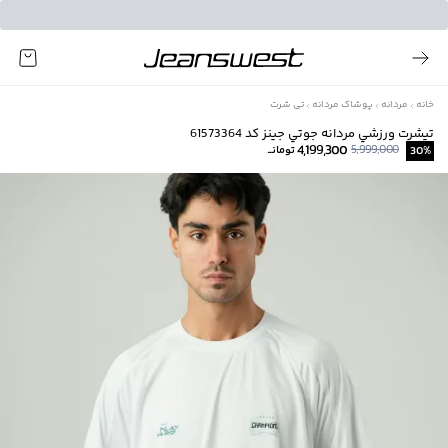
خانه
مردانه
پوشاک مردانه
تی شرت
تيشرت ورزشي مردانه جوتي جينز كد 61573364
4,199,300
5,999,000
%
30
تومانــ