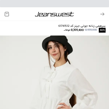
سرهمی زنانه جوتی جینز کد 61741512
8,399,400
13,999,000
%
40
تومانــ