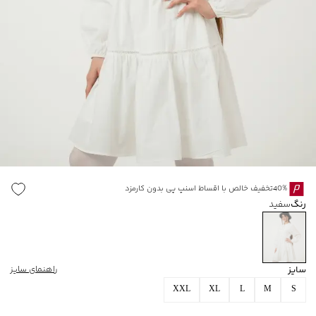
40%تخفیف خالص با اقساط اسنپ پی بدون کارمزد
رنگ
سفید
سایز
راهنمای سایز
XXL
XL
L
M
S