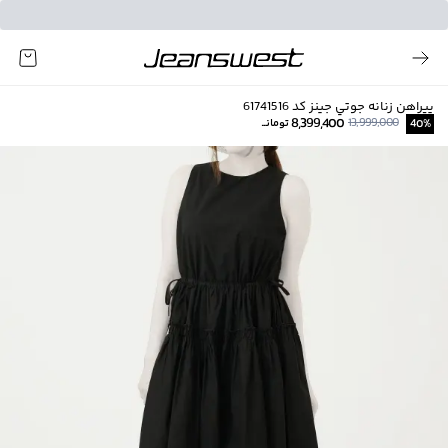
پیراهن زنانه جوتي جينز كد 61741516
8,399,400
13,999,000
%
40
تومانــ