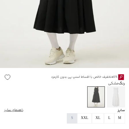
40%تخفیف خالص با اقساط اسنپ پی بدون کارمزد
رنگ
مشکی
سایز
راهنمای سایز
S
XXL
XL
L
M