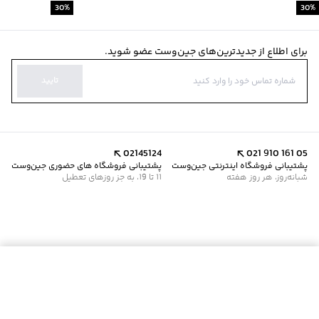
30
%
30
%
برای اطلاع از جدیدترین‌های جین‌وست عضو شوید.
تایید
02145124
021 910 161 05
پشتیبانی فروشگاه اینترنتی جین‌وست
پشتیبانی فروشگاه های حضوری جین‌وست
شبانه‌روز، هر روز هفته
11 تا 19، به جز روزهای تعطیل
افزودن به سبد خرید