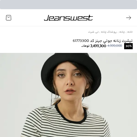
خانه
زنانه
پوشاک زنانه
تی شرت
تيشرت زنانه جوتي جينز كد 61773300
3,499,300
4,999,000
%
30
تومانــ