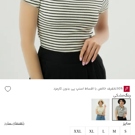
30%تخفیف خالص با اقساط اسنپ پی بدون کارمزد
رنگ
مشکی
سایز
راهنمای سایز
XXL
XL
L
M
S