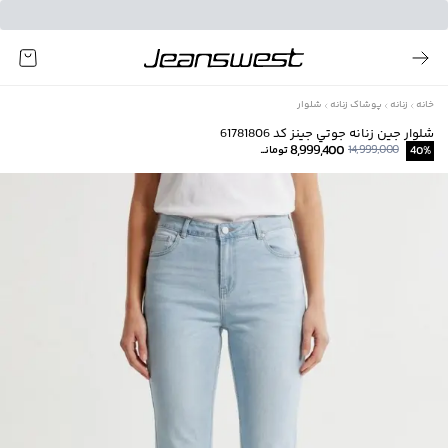
خانه
زنانه
پوشاک زنانه
شلوار
شلوار جين زنانه جوتي جينز كد 61781806
8,999,400
14,999,000
%
40
تومانــ