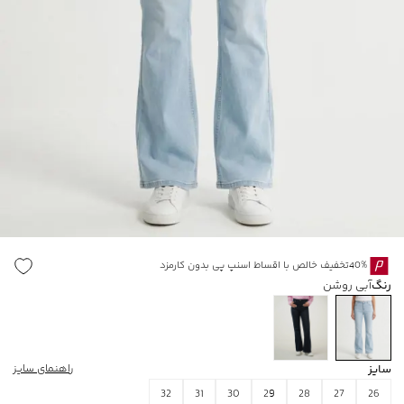
40%تخفیف خالص با اقساط اسنپ پی بدون کارمزد
رنگ
آبی روشن
سایز
راهنمای سایز
32
31
30
29
28
27
26