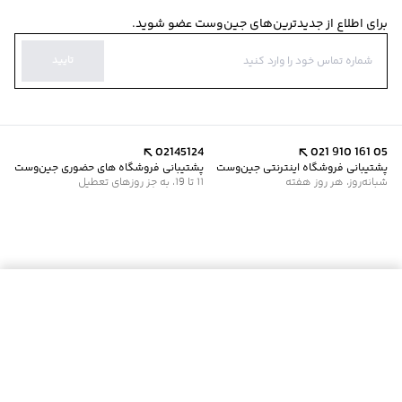
برای اطلاع از جدیدترین‌های جین‌وست عضو شوید.
تایید
02145124
021 910 161 05
پشتیبانی فروشگاه اینترنتی جین‌وست
پشتیبانی فروشگاه های حضوری جین‌وست
شبانه‌روز، هر روز هفته
11 تا 19، به جز روزهای تعطیل
موجود شد خبرم کن