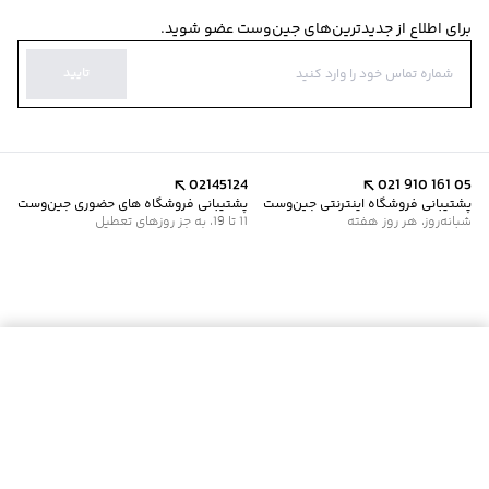
برای اطلاع از جدیدترین‌های جین‌وست عضو شوید.
تایید
02145124
021 910 161 05
پشتیبانی فروشگاه اینترنتی جین‌وست
پشتیبانی فروشگاه های حضوری جین‌وست
شبانه‌روز، هر روز هفته
11 تا 19، به جز روزهای تعطیل
موجود شد خبرم کن