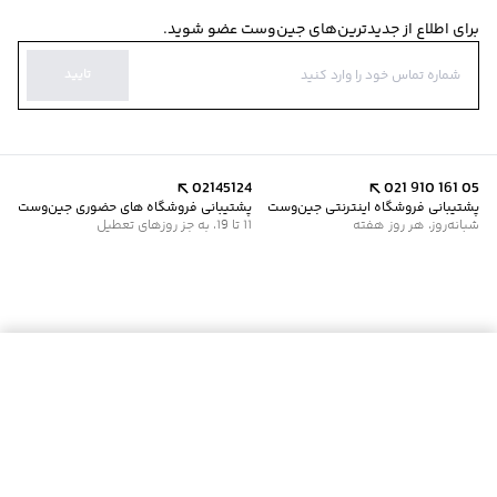
برای اطلاع از جدیدترین‌های جین‌وست عضو شوید.
تایید
02145124
021 910 161 05
پشتیبانی فروشگاه اینترنتی جین‌وست
پشتیبانی فروشگاه های حضوری جین‌وست
شبانه‌روز، هر روز هفته
11 تا 19، به جز روزهای تعطیل
موجود شد خبرم کن