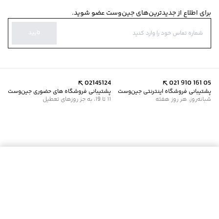
برای اطلاع از جدیدترین‌های جین‌وست عضو شوید.
تایید
02145124
021 910 161 05
پشتیبانی فروشگاه اینترنتی جین‌وست
پشتیبانی فروشگاه های حضوری جین‌وست
شبانه‌روز، هر روز هفته
11 تا 19، به جز روزهای تعطیل
موجود شد خبرم کن