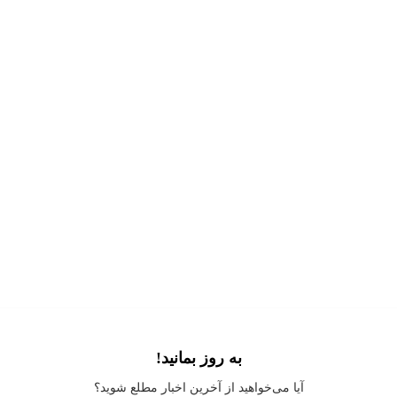
به روز بمانید!
Application error: a
client
-side exception has occurred while loading
آیا می‌خواهید از آخرین اخبار مطلع شوید؟