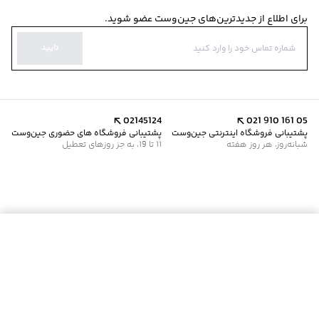
برای اطلاع از جدیدترین‌های جین‌وست عضو شوید.
تایید
02145124
021 910 161 05
پشتیبانی فروشگاه اینترنتی جین‌وست
پشتیبانی فروشگاه های حضوری جین‌وست
شبانه‌روز، هر روز هفته
11 تا 19، به جز روزهای تعطیل
موجود شد خبرم کن