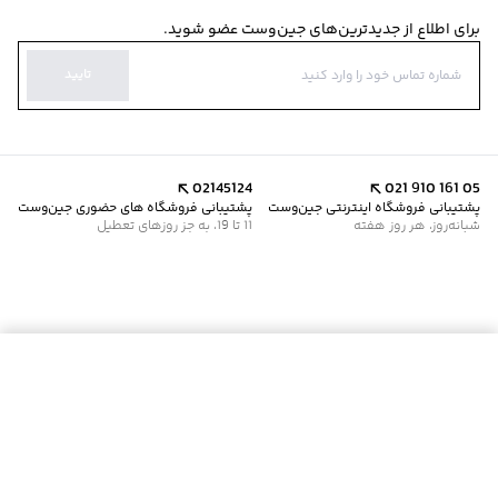
برای اطلاع از جدیدترین‌های جین‌وست عضو شوید.
تایید
02145124
021 910 161 05
پشتیبانی فروشگاه اینترنتی جین‌وست
پشتیبانی فروشگاه های حضوری جین‌وست
شبانه‌روز، هر روز هفته
11 تا 19، به جز روزهای تعطیل
موجود شد خبرم کن