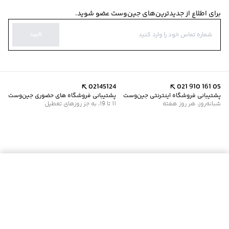
برای اطلاع از جدیدترین‌های جین‌وست عضو شوید.
تایید
02145124
021 910 161 05
پشتیبانی فروشگاه اینترنتی جین‌وست
پشتیبانی فروشگاه های حضوری جین‌وست
شبانه‌روز، هر روز هفته
11 تا 19، به جز روزهای تعطیل
موجود شد خبرم کن