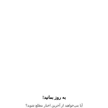
به روز بمانید!
Application error: a
client
-side exception has occurred while loading
آیا می‌خواهید از آخرین اخبار مطلع شوید؟