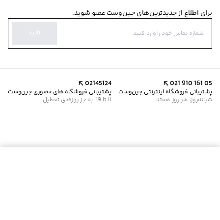
برای اطلاع از جدیدترین‌های جین‌وست عضو شوید.
تایید
02145124
021 910 161 05
پشتیبانی فروشگاه اینترنتی جین‌وست
پشتیبانی فروشگاه های حضوری جین‌وست
شبانه‌روز، هر روز هفته
11 تا 19، به جز روزهای تعطیل
موجود شد خبرم کن