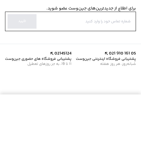
برای اطلاع از جدیدترین‌های جین‌وست عضو شوید.
تایید
02145124
021 910 161 05
پشتیبانی فروشگاه اینترنتی جین‌وست
پشتیبانی فروشگاه های حضوری جین‌وست
شبانه‌روز، هر روز هفته
11 تا 19، به جز روزهای تعطیل
موجود شد خبرم کن