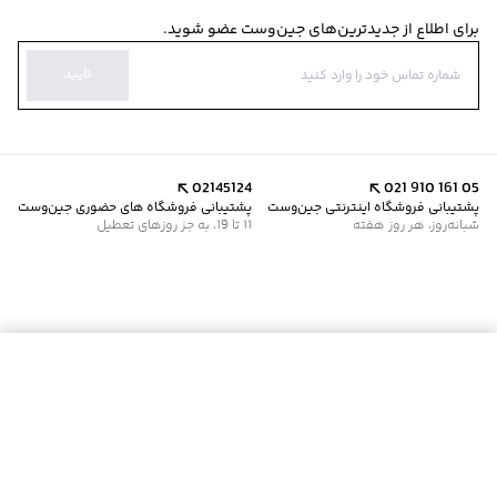
برای اطلاع از جدیدترین‌های جین‌وست عضو شوید.
تایید
02145124
021 910 161 05
پشتیبانی فروشگاه اینترنتی جین‌وست
پشتیبانی فروشگاه های حضوری جین‌وست
شبانه‌روز، هر روز هفته
11 تا 19، به جز روزهای تعطیل
موجود شد خبرم کن