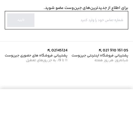
برای اطلاع از جدیدترین‌های جین‌وست عضو شوید.
تایید
02145124
021 910 161 05
پشتیبانی فروشگاه اینترنتی جین‌وست
پشتیبانی فروشگاه های حضوری جین‌وست
شبانه‌روز، هر روز هفته
11 تا 19، به جز روزهای تعطیل
موجود شد خبرم کن