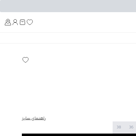
Am
راهنمای سایز
38
36