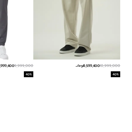
,999,400
9,999,000
6,599,400
10,999,000
تومانــ
40
%
40
%