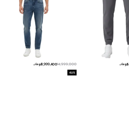
8,999,400
14,999,000
5
تومانــ
تومانــ
40
%