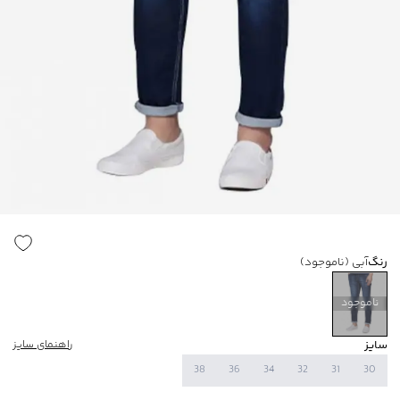
رنگ
آبی
(ناموجود)
ناموجود
سایز
راهنمای سایز
38
36
34
32
31
30