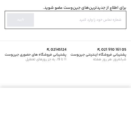
برای اطلاع از جدیدترین‌های جین‌وست عضو شوید.
تایید
02145124
021 910 161 05
پشتیبانی فروشگاه اینترنتی جین‌وست
پشتیبانی فروشگاه های حضوری جین‌وست
شبانه‌روز، هر روز هفته
11 تا 19، به جز روزهای تعطیل
موجود شد خبرم کن