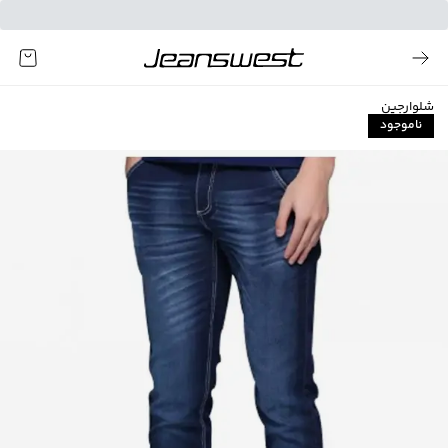
شلوارجین
ناموجود