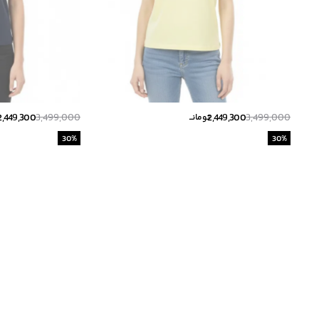
2,449,300
3,499,000
2,449,300
3,499,000
تومانــ
ت
30
%
30
%