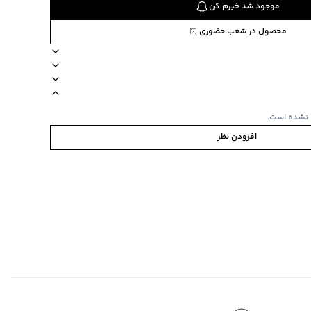
موجود شد خبرم کن
محصول در شعب حضوری
ستین کوتاه
نوع شستشو دستی
 نشده است.
افزودن نظر
مشابه به صورت
به/پشت و رو
‌گراد
‌گراد
ده استفاده نشود.