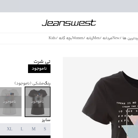
دترین ها
/
New
مردانه
/
Men
زنانه
/
Women
بچه گانه
/
Kids
فروش ویژه
/
azing Sales
تی شرت
ناموجود
رنگ
مشکی
(ناموجود)
ناموجود
ناموجود
سایز
XL
L
M
S