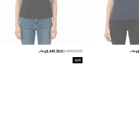
2,449,300
3,499,000
ومانــ
تومانــ
30
%