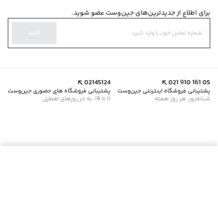
برای اطلاع از جدیدترین‌های جین‌وست عضو شوید.
تایید
02145124
021 910 161 05
پشتیبانی فروشگاه اینترنتی جین‌وست
پشتیبانی فروشگاه های حضوری جین‌وست
شبانه‌روز، هر روز هفته
11 تا 19، به جز روزهای تعطیل
موجود شد خبرم کن