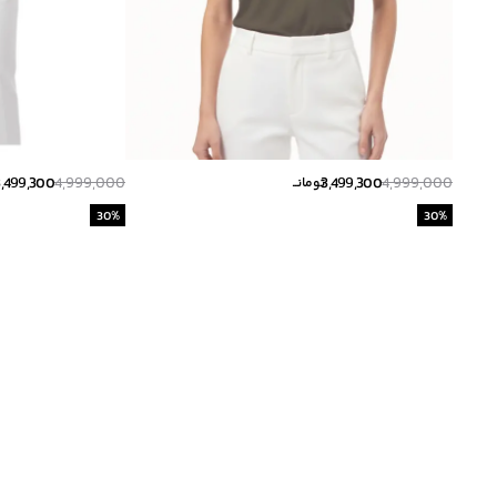
3,499,300
4,999,000
3,499,300
4,999,000
تومانــ
30
%
30
%