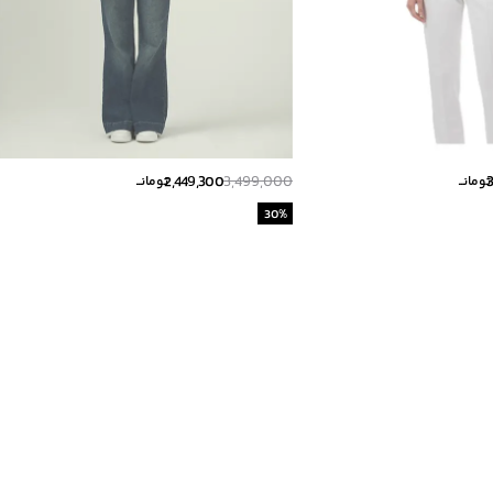
2,449,300
3,499,000
تومانــ
تومانــ
30
%