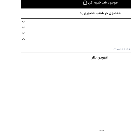
موجود شد خبرم کن
محصول در شعب حضوری
رکیب 100 پنبه
نحوه شستشو پشت و رو
آستین کوتاه
نوع شستشو دستی
 نشده است.
افزودن نظر
 40 درجه سانتیگراد
‌گراد
‌گراد
نشود