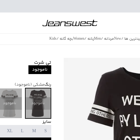
دترین ها
/
New
مردانه
/
Men
زنانه
/
Women
بچه گانه
/
Kids
فروش ویژه
/
azing Sales
تی شرت
ناموجود
رنگ
مشکی
(ناموجود)
ناموجود
ناموجود
سایز
XL
L
M
S