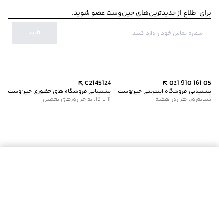
برای اطلاع از جدیدترین‌های جین‌وست عضو شوید.
تایید
02145124
021 910 161 05
پشتیبانی فروشگاه اینترنتی جین‌وست
پشتیبانی فروشگاه های حضوری جین‌وست
شبانه‌روز، هر روز هفته
11 تا 19، به جز روزهای تعطیل
موجود شد خبرم کن