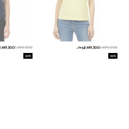
2,449,300
3,499,000
2,449,300
3,499,000
تومانــ
ت
30
%
30
%