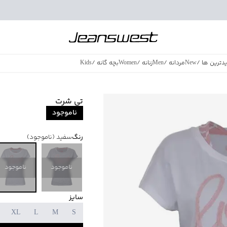
دترین ها
/
New
مردانه
/
Men
زنانه
/
Women
بچه گانه
/
Kids
فروش ویژه
/
azing Sales
تی شرت
ناموجود
رنگ
سفید
(ناموجود)
ناموجود
ناموجود
سایز
XL
L
M
S