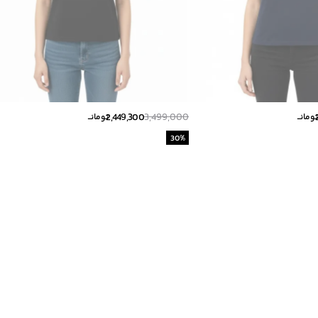
2,449,300
3,499,000
ومانــ
تومانــ
30
%