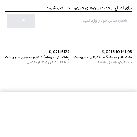
برای اطلاع از جدیدترین‌های جین‌وست عضو شوید.
تایید
02145124
021 910 161 05
پشتیبانی فروشگاه اینترنتی جین‌وست
پشتیبانی فروشگاه های حضوری جین‌وست
شبانه‌روز، هر روز هفته
11 تا 19، به جز روزهای تعطیل
موجود شد خبرم کن