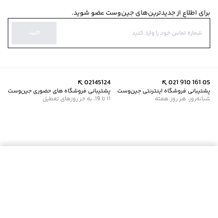
برای اطلاع از جدیدترین‌های جین‌وست عضو شوید.
تایید
02145124
021 910 161 05
پشتیبانی فروشگاه اینترنتی جین‌وست
پشتیبانی فروشگاه های حضوری جین‌وست
شبانه‌روز، هر روز هفته
11 تا 19، به جز روزهای تعطیل
موجود شد خبرم کن