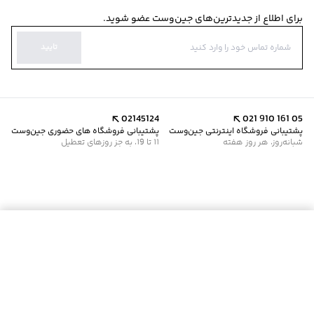
برای اطلاع از جدیدترین‌های جین‌وست عضو شوید.
تایید
02145124
021 910 161 05
پشتیبانی فروشگاه اینترنتی جین‌وست
پشتیبانی فروشگاه های حضوری جین‌وست
شبانه‌روز، هر روز هفته
11 تا 19، به جز روزهای تعطیل
موجود شد خبرم کن