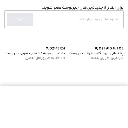
برای اطلاع از جدیدترین‌های جین‌وست عضو شوید.
تایید
02145124
021 910 161 05
پشتیبانی فروشگاه اینترنتی جین‌وست
پشتیبانی فروشگاه های حضوری جین‌وست
شبانه‌روز، هر روز هفته
11 تا 19، به جز روزهای تعطیل
موجود شد خبرم کن