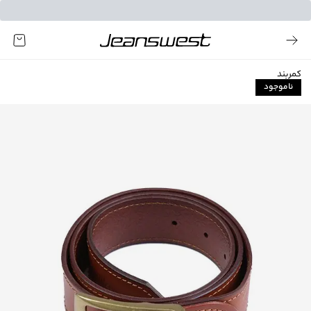
کمربند
ناموجود