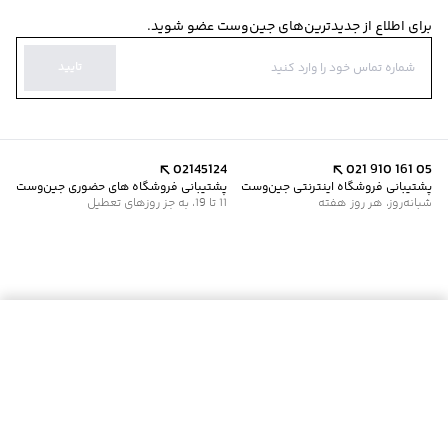
برای اطلاع از جدیدترین‌های جین‌وست عضو شوید.
تایید
02145124
021 910 161 05
پشتیبانی فروشگاه اینترنتی جین‌وست
پشتیبانی فروشگاه های حضوری جین‌وست
شبانه‌روز، هر روز هفته
11 تا 19، به جز روزهای تعطیل
موجود شد خبرم کن