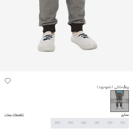
رنگ
خاکی
(ناموجود)
ناموجود
سایز
راهنمای سایز
160
150
140
130
120
110