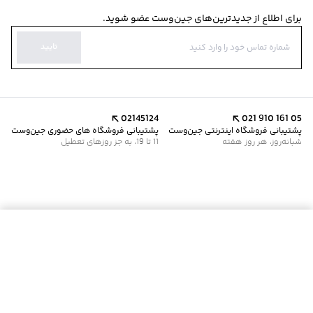
برای اطلاع از جدیدترین‌های جین‌وست عضو شوید.
تایید
02145124
021 910 161 05
پشتیبانی فروشگاه اینترنتی جین‌وست
پشتیبانی فروشگاه های حضوری جین‌وست
شبانه‌روز، هر روز هفته
11 تا 19، به جز روزهای تعطیل
موجود شد خبرم کن