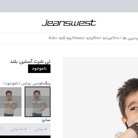
دترین ها
/
New
مردانه
/
Men
زنانه
/
Women
بچه گانه
/
Kids
فروش ویژه
/
azing Sales
تی شرت آستین بلند
ناموجود
رنگ
طوسی روشن
(ناموجود)
ناموجود
ناموجود
سایز
4 سال
5-6 سال
7 سال