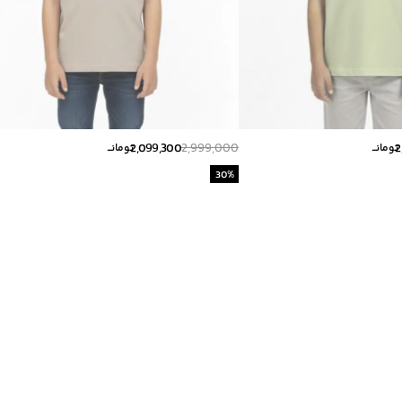
2,099,300
2,999,000
2
تومانــ
تومانــ
30
%