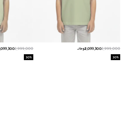
,099,300
2,999,000
2,099,300
2,999,000
تومانــ
30
%
30
%