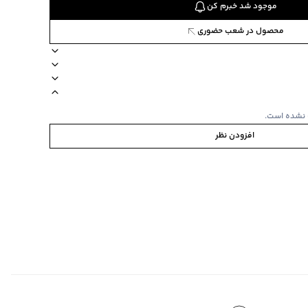
موجود شد خبرم کن
محصول در شعب حضوری
ن وست
نحوه شستشو مجزا
آستین بلند
جنس پارچه تریکو
 نشده است.
افزودن نظر
ی
‌گراد
‌گراد
ده استفاده نشود.