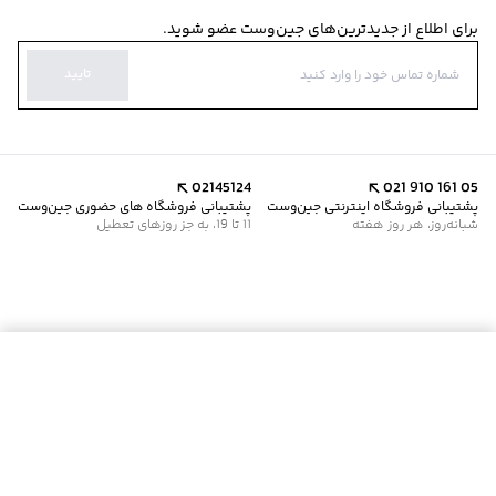
برای اطلاع از جدیدترین‌های جین‌وست عضو شوید.
تایید
02145124
021 910 161 05
پشتیبانی فروشگاه اینترنتی جین‌وست
پشتیبانی فروشگاه های حضوری جین‌وست
شبانه‌روز، هر روز هفته
11 تا 19، به جز روزهای تعطیل
موجود شد خبرم کن