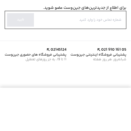
برای اطلاع از جدیدترین‌های جین‌وست عضو شوید.
تایید
02145124
021 910 161 05
پشتیبانی فروشگاه اینترنتی جین‌وست
پشتیبانی فروشگاه های حضوری جین‌وست
شبانه‌روز، هر روز هفته
11 تا 19، به جز روزهای تعطیل
موجود شد خبرم کن