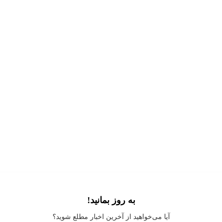
به روز بمانید!
Application error: a
client
-side exception has occurred while loading
آیا می‌خواهید از آخرین اخبار مطلع شوید؟