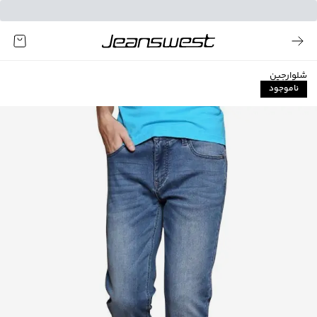
شلوارجین
ناموجود