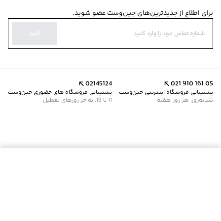
برای اطلاع از جدیدترین‌های جین‌وست عضو شوید.
تایید
02145124
021 910 161 05
پشتیبانی فروشگاه اینترنتی جین‌وست
پشتیبانی فروشگاه های حضوری جین‌وست
شبانه‌روز، هر روز هفته
11 تا 19، به جز روزهای تعطیل
موجود شد خبرم کن