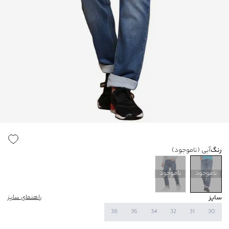
رنگ
آبی
(ناموجود)
ناموجود
ناموجود
سایز
راهنمای سایز
38
36
34
32
31
30