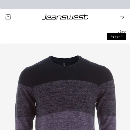
پلیور
ناموجود