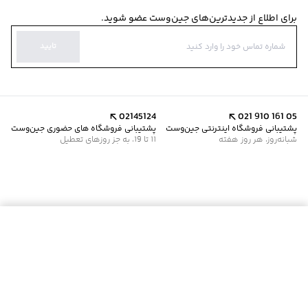
برای اطلاع از جدیدترین‌های جین‌وست عضو شوید.
تایید
02145124
021 910 161 05
پشتیبانی فروشگاه اینترنتی جین‌وست
پشتیبانی فروشگاه های حضوری جین‌وست
شبانه‌روز، هر روز هفته
11 تا 19، به جز روزهای تعطیل
موجود شد خبرم کن