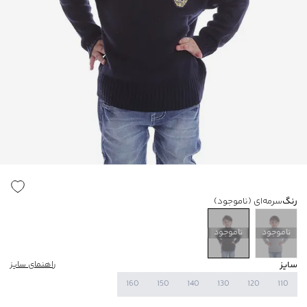
رنگ
سرمه‌ای
(ناموجود)
ناموجود
ناموجود
سایز
راهنمای سایز
160
150
140
130
120
110