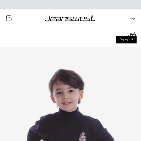
پلیور
ناموجود