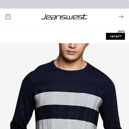
پلیور
ناموجود